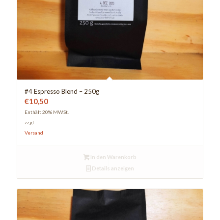
#4 Espresso Blend – 250g
€
10,50
Enthält 20% MWSt.
zzgl.
Versand
In den Warenkorb
Details anzeigen