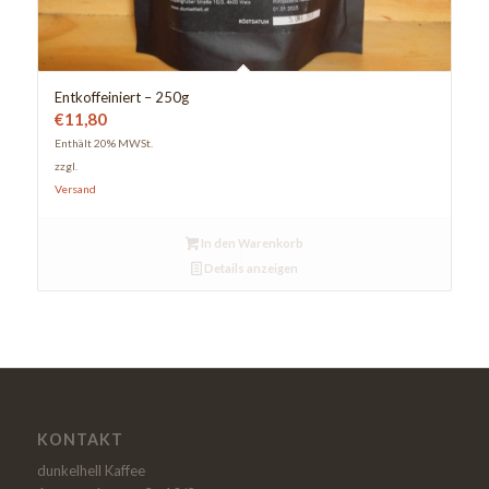
Entkoffeiniert – 250g
€
11,80
Enthält 20% MWSt.
zzgl.
Versand
In den Warenkorb
Details anzeigen
KONTAKT
dunkelhell Kaffee