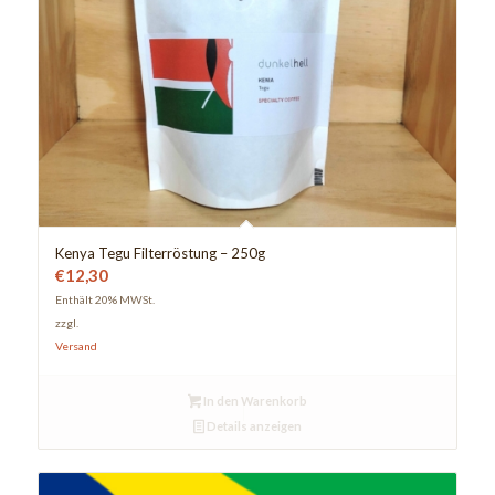
Kenya Tegu Filterröstung – 250g
€
12,30
Enthält 20% MWSt.
zzgl.
Versand
In den Warenkorb
Details anzeigen