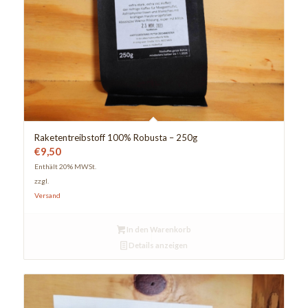
Raketentreibstoff 100% Robusta – 250g
€
9,50
Enthält 20% MWSt.
zzgl.
Versand
In den Warenkorb
Details anzeigen