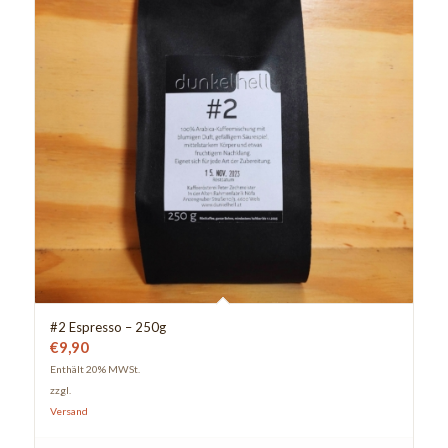
#2 Espresso – 250g
€
9,90
Enthält 20% MWSt.
zzgl.
Versand