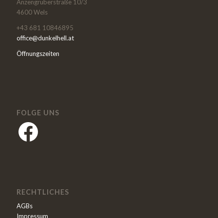
Anzengruberstraße 10/3
4600 Wels
+43 681 10846895
office@dunkelhell.at
Öffnungszeiten
FOLGE UNS
RECHTLICHES
AGBs
Impressum