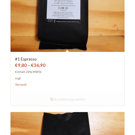
#1 Espresso
Preisspanne:
€
9,80
–
€
36,90
€9,80
Enthält 20% MWSt.
zzgl.
bis
Versand
€36,90
Ausführung wählen