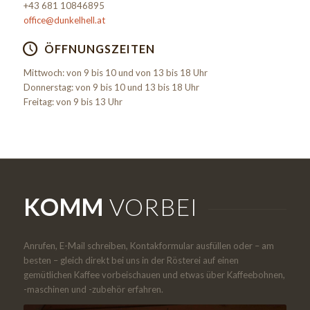
+43 681 10846895
office@dunkelhell.at
ÖFFNUNGSZEITEN
Mittwoch: von 9 bis 10 und von 13 bis 18 Uhr
Donnerstag: von 9 bis 10 und 13 bis 18 Uhr
Freitag: von 9 bis 13 Uhr
KOMM
VORBEI
Anrufen, E-Mail schreiben, Kontakformular ausfüllen oder – am
besten – gleich direkt bei uns in der Rösterei auf einen
gemütlichen Kaffee vorbeischauen und etwas über Kaffeebohnen,
-maschinen und -zubehör erfahren.