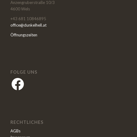
Anzengruberstraße 10/3
4600 Wels
+43 681 10846895
office@dunkelhell.at
Öffnungszeiten
FOLGE UNS
RECHTLICHES
AGBs