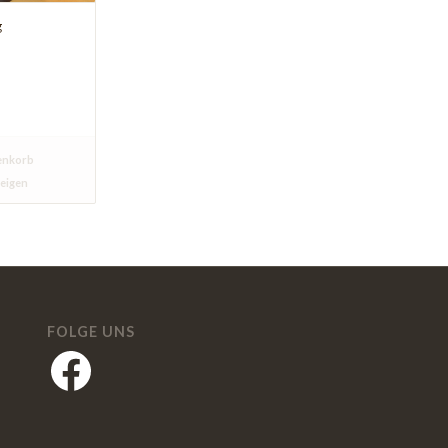
g
enkorb
zeigen
FOLGE UNS