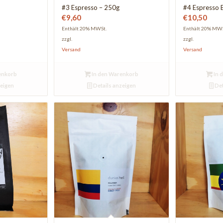
#3 Espresso – 250g
#4 Espresso 
€
9,60
€
10,50
Enthält 20% MWSt.
Enthält 20% MWS
zzgl.
zzgl.
Versand
Versand
enkorb
In den Warenkorb
In 
zeigen
Details anzeigen
Det