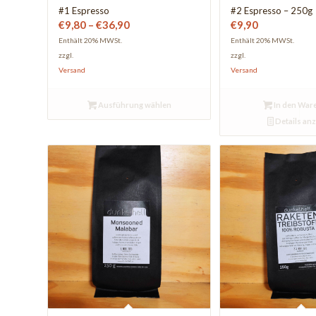
#1 Espresso
#2 Espresso – 250g
Preisspanne:
€
9,80
–
€
36,90
€
9,90
€9,80
Enthält 20% MWSt.
Enthält 20% MWSt.
zzgl.
zzgl.
bis
Versand
Versand
€36,90
Ausführung wählen
In den War
Details an