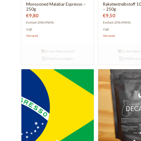
Monsooned Malabar Espresso –
Raketentreibstoff 
250g
– 250g
€
9,80
€
9,50
Enthält 20% MWSt.
Enthält 20% MWSt.
zzgl.
zzgl.
Versand
Versand
In den Warenkorb
In den War
Details anzeigen
Details an