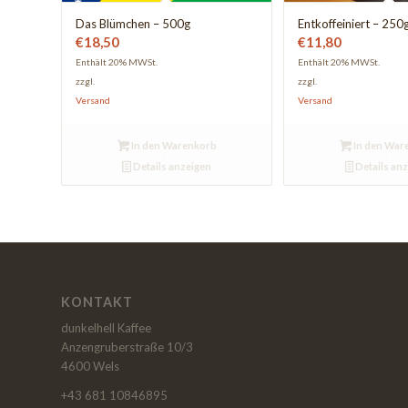
Das Blümchen – 500g
Entkoffeiniert – 250
€
18,50
€
11,80
Enthält 20% MWSt.
Enthält 20% MWSt.
zzgl.
zzgl.
Versand
Versand
In den Warenkorb
In den War
Details anzeigen
Details an
KONTAKT
dunkelhell Kaffee
Anzengruberstraße 10/3
4600 Wels
+43 681 10846895