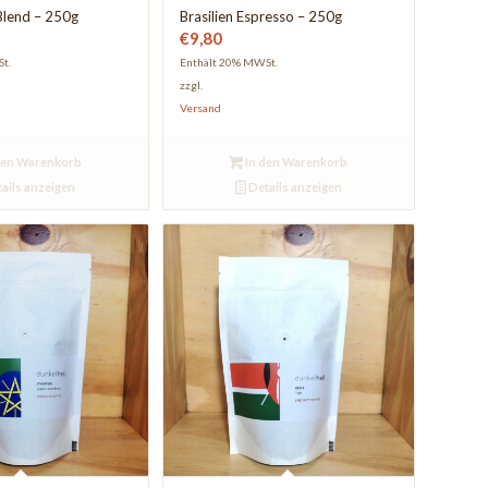
Blend – 250g
Brasilien Espresso – 250g
€
9,80
t.
Enthält 20% MWSt.
zzgl.
Versand
den Warenkorb
In den Warenkorb
ails anzeigen
Details anzeigen