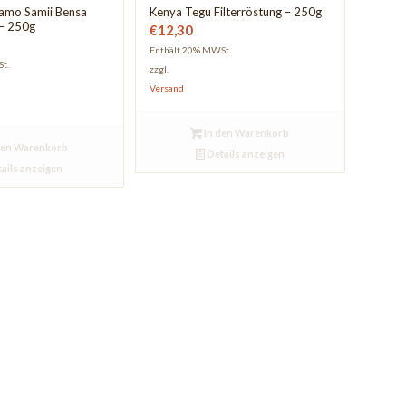
damo Samii Bensa
Kenya Tegu Filterröstung – 250g
 – 250g
€
12,30
Enthält 20% MWSt.
t.
zzgl.
Versand
In den Warenkorb
den Warenkorb
Details anzeigen
ails anzeigen