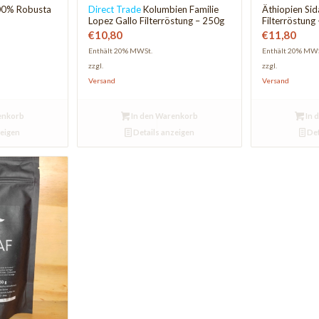
100% Robusta
Direct Trade
Kolumbien Familie
Äthiopien Si
Lopez Gallo Filterröstung – 250g
Filterröstung
€
10,80
€
11,80
Enthält 20% MWSt.
Enthält 20% MWS
zzgl.
zzgl.
Versand
Versand
enkorb
In den Warenkorb
In 
zeigen
Details anzeigen
Det