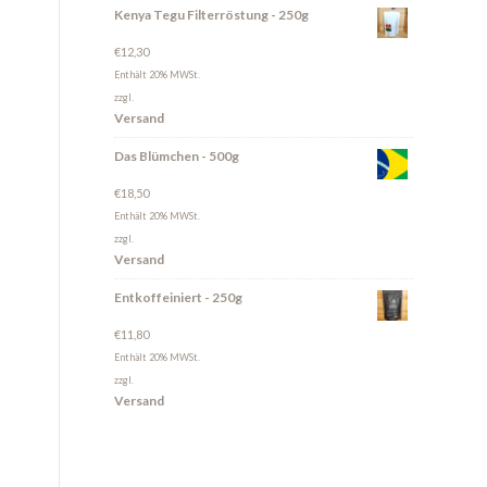
Kenya Tegu Filterröstung - 250g
€
12,30
Enthält 20% MWSt.
zzgl.
Versand
Das Blümchen - 500g
€
18,50
Enthält 20% MWSt.
zzgl.
Versand
Entkoffeiniert - 250g
€
11,80
Enthält 20% MWSt.
zzgl.
Versand