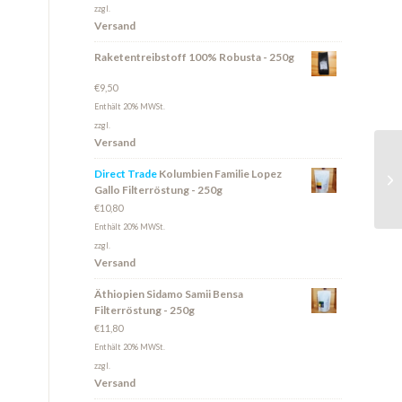
zzgl.
Versand
Raketentreibstoff 100% Robusta - 250g
€
9,50
Enthält 20% MWSt.
zzgl.
Versand
Direct Trade
Kolumbien Familie Lopez
Gallo Filterröstung - 250g
€
10,80
Enthält 20% MWSt.
zzgl.
Versand
Äthiopien Sidamo Samii Bensa
Filterröstung - 250g
€
11,80
Enthält 20% MWSt.
zzgl.
Versand